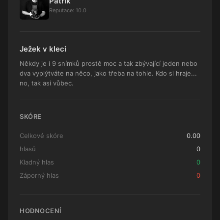
Patrik
Reputace: 10.0
Ježek v kleci
Někdy je i 9 snímků prostě moc a tak zbývající jeden nebo
dva vyplýtváte na něco, jako třeba na tohle. Kdo si hraje...
no, tak asi vůbec.
SKÓRE
Celkové skóre
0.00
hlasů
0
Kladný hlas
0
Záporný hlas
0
HODNOCENÍ