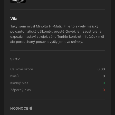
Vila
Taky jsem míval Minoltu Hi-Matic F, je to skvělý maličký
poloautomatický dálkoměr, prostě člověk jen zaostřuje, a
expozici nastaví strojek sám. Tenhle konkrétní foťáček měl
ale porouchaný posuv a vyšly jen dva snímky.
SKÓRE
Celkové skóre
0.00
hlasů
0
Kladný hlas
0
Záporný hlas
0
HODNOCENÍ